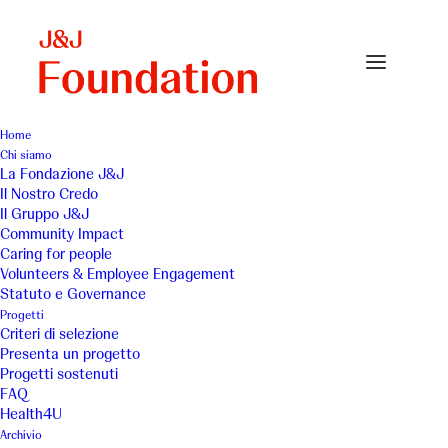
Home
Chi siamo
altra-napoli-small
La Fondazione J&J
Il Nostro Credo
Home
Archivio
altra-napoli-small
Il Gruppo J&J
Community Impact
Caring for people
Volunteers & Employee Engagement
Statuto e Governance
Progetti
Criteri di selezione
Presenta un progetto
Progetti sostenuti
FAQ
Health4U
Archivio