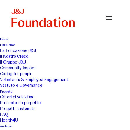
Home
Chi siamo
asp-lazio-small
La Fondazione J&J
Il Nostro Credo
Home
Archivio
asp-lazio-small
Il Gruppo J&J
Community Impact
Caring for people
Volunteers & Employee Engagement
Statuto e Governance
Progetti
Criteri di selezione
Presenta un progetto
Progetti sostenuti
FAQ
Health4U
Archivio