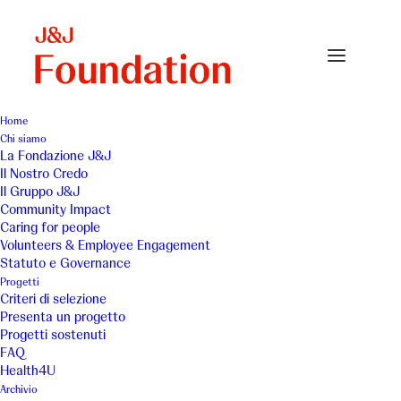
Home
Chi siamo
bianco-airone-small
La Fondazione J&J
Il Nostro Credo
Home
Archivio
bianco-airone-small
Il Gruppo J&J
Community Impact
Caring for people
Volunteers & Employee Engagement
Statuto e Governance
Progetti
Criteri di selezione
Presenta un progetto
Progetti sostenuti
FAQ
Health4U
Archivio