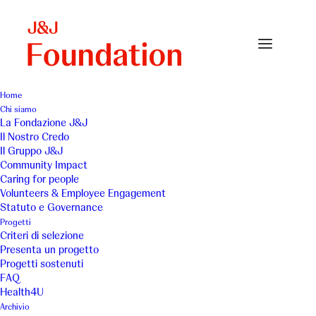
Home
Chi siamo
casaamica-small
La Fondazione J&J
Il Nostro Credo
Home
Archivio
casaamica-small
Il Gruppo J&J
Community Impact
Caring for people
Volunteers & Employee Engagement
Statuto e Governance
Progetti
Criteri di selezione
Presenta un progetto
Progetti sostenuti
FAQ
Health4U
Archivio