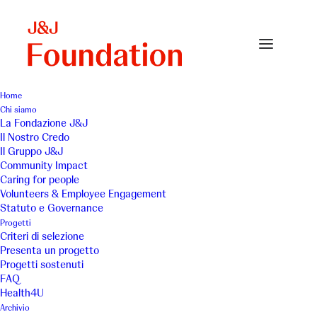
Home
Chi siamo
croce-rosa-small
La Fondazione J&J
Il Nostro Credo
Home
Archivio
croce-rosa-small
Il Gruppo J&J
Community Impact
Caring for people
Volunteers & Employee Engagement
Statuto e Governance
Progetti
Criteri di selezione
Presenta un progetto
Progetti sostenuti
FAQ
Health4U
Archivio