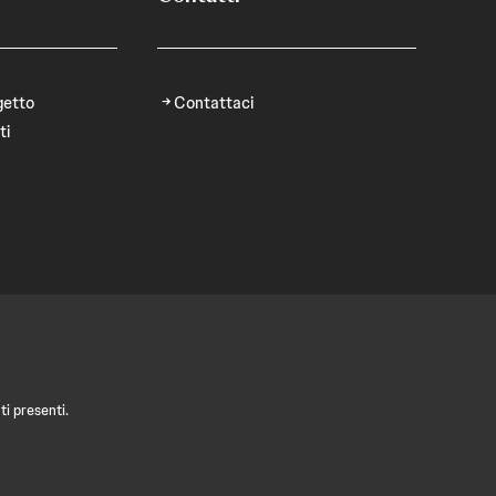
getto
Contattaci
ti
i presenti.