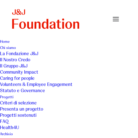
Home
Chi siamo
novella-small
La Fondazione J&J
Il Nostro Credo
Home
Archivio
novella-small
Il Gruppo J&J
Community Impact
Caring for people
Volunteers & Employee Engagement
Statuto e Governance
Progetti
Criteri di selezione
Presenta un progetto
Progetti sostenuti
FAQ
Health4U
Archivio