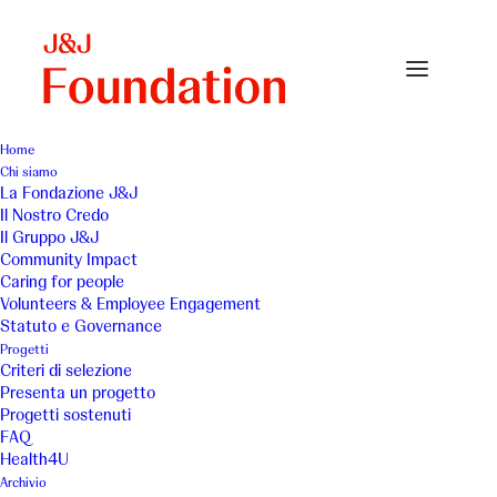
Home
Chi siamo
Annual-2015-uai-720x717MOD
La Fondazione J&J
Il Nostro Credo
Home
Annual Reports
Annual-2015-uai-720x717MOD
Il Gruppo J&J
Community Impact
Caring for people
Volunteers & Employee Engagement
Statuto e Governance
Progetti
Criteri di selezione
Presenta un progetto
Progetti sostenuti
FAQ
Health4U
Archivio