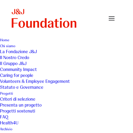
Home
Chi siamo
sintetico-small
La Fondazione J&J
Il Nostro Credo
Home
Archivio
sintetico-small
Il Gruppo J&J
Community Impact
Caring for people
Volunteers & Employee Engagement
Statuto e Governance
Progetti
Criteri di selezione
Presenta un progetto
Progetti sostenuti
FAQ
Health4U
Archivio