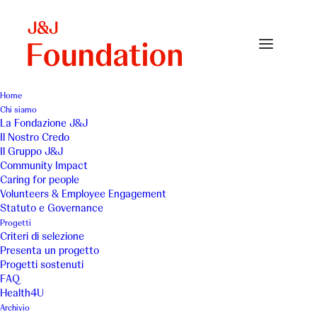
Home
Chi siamo
Borgo-Don-Bosco-Pasticceria
La Fondazione J&J
Il Nostro Credo
Home
Caring for people
Borgo-Don-Bosco-Pasticceria
Il Gruppo J&J
Community Impact
Caring for people
Volunteers & Employee Engagement
Statuto e Governance
Progetti
Criteri di selezione
Presenta un progetto
Progetti sostenuti
FAQ
Health4U
Archivio