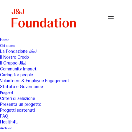
Home
Chi siamo
Header-Caring-People
La Fondazione J&J
Il Nostro Credo
Home
Caring for people
Header-Caring-People
Il Gruppo J&J
Community Impact
Caring for people
Volunteers & Employee Engagement
Statuto e Governance
Progetti
Criteri di selezione
Presenta un progetto
Progetti sostenuti
FAQ
Health4U
Archivio