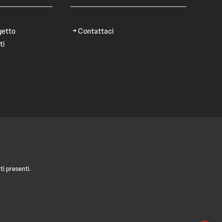
getto
Contattaci
ti
i presenti.