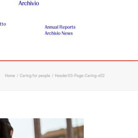
Archivio
tto
Annual Reports
Archivio News
Home
Caring for people
Header03-Page-Caring-v02