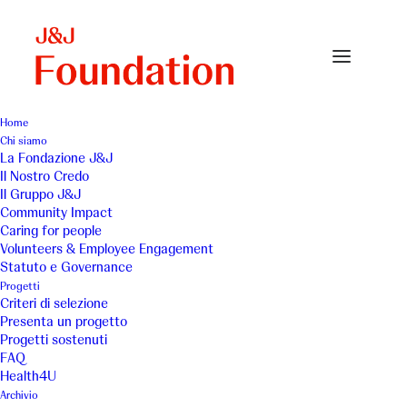
Home
Chi siamo
Jigsaw is a harmony among the group will not be
La Fondazione J&J
impossible.
Il Nostro Credo
Il Gruppo J&J
Home
Il Gruppo J&J
Community Impact
Jigsaw is a harmony among the group will not be impossible.
Caring for people
Volunteers & Employee Engagement
Statuto e Governance
Progetti
Criteri di selezione
Presenta un progetto
Progetti sostenuti
FAQ
Health4U
Archivio