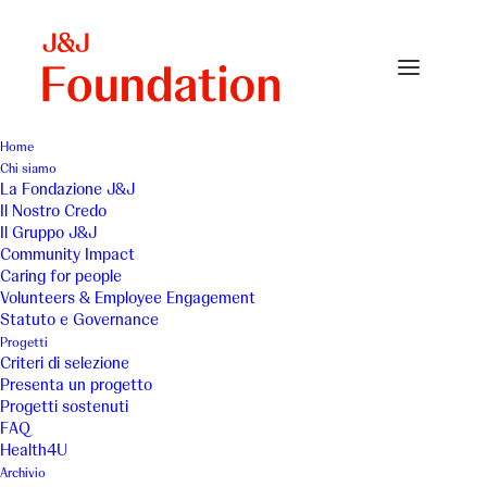
Home
Chi siamo
Icon-Citation-Home
La Fondazione J&J
Il Nostro Credo
Home
Fondazione J&J
Icon-Citation-Home
Il Gruppo J&J
Community Impact
Caring for people
Volunteers & Employee Engagement
Statuto e Governance
Progetti
Criteri di selezione
Presenta un progetto
Progetti sostenuti
FAQ
Health4U
Archivio