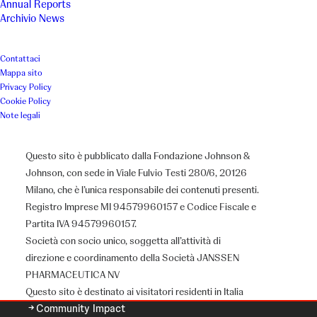
Annual Reports
Archivio News
Contattaci
Mappa sito
Privacy Policy
Cookie Policy
Note legali
Questo sito è pubblicato dalla Fondazione Johnson &
Johnson, con sede in Viale Fulvio Testi 280/6, 20126
Milano, che è l’unica responsabile dei contenuti presenti.
Chi siamo
Registro Imprese MI 94579960157 e Codice Fiscale e
Partita IVA 94579960157.
Società con socio unico, soggetta all’attività di
direzione e coordinamento della Società JANSSEN
Il Gruppo J&J
PHARMACEUTICA NV
Il Nostro Credo
Questo sito è destinato ai visitatori residenti in Italia
Community Impact