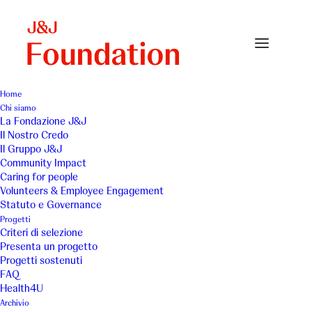
Home
Chi siamo
Header Page Criteri Selezione 01Big
La Fondazione J&J
Il Nostro Credo
Home
Criteri di selezione
Header Page Criteri Selezione 01Big
Il Gruppo J&J
Community Impact
Caring for people
Volunteers & Employee Engagement
Statuto e Governance
Progetti
Criteri di selezione
Presenta un progetto
Progetti sostenuti
FAQ
Health4U
Archivio