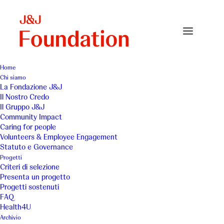
Home
Chi siamo
La Fondazione J&J
Il Nostro Credo
A Roma insieme - Aree
Il Gruppo J&J
Community Impact
Verdi, spazi di
Caring for people
Volunteers & Employee Engagement
riconciliazione familiare
Statuto e Governance
Progetti
tra madri detenute e
Criteri di selezione
Presenta un progetto
figli
Progetti sostenuti
FAQ
Health4U
Archivio