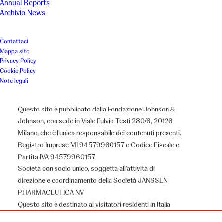
Annual Reports
Archivio News
A Roma insieme – Aree Verdi,
Contattaci
Mappa sito
spazi di riconciliazione familiare
Privacy Policy
Cookie Policy
tra madri detenute e figli
Note legali
Questo sito è pubblicato dalla Fondazione Johnson &
Luogo
Anno
Johnson, con sede in Viale Fulvio Testi 280/6, 20126
Milano, che è l’unica responsabile dei contenuti presenti.
Roma
2015
Registro Imprese MI 94579960157 e Codice Fiscale e
Partita IVA 94579960157.
Associazione
Società con socio unico, soggetta all’attività di
direzione e coordinamento della Società JANSSEN
A Roma Insieme
PHARMACEUTICA NV
Questo sito è destinato ai visitatori residenti in Italia