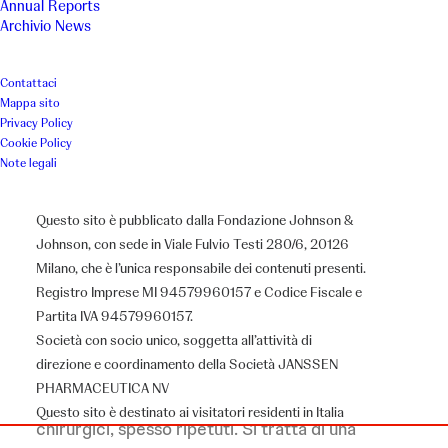
Annual Reports
Archivio News
Trieste
2021
Contattaci
Associazione
Mappa sito
Privacy Policy
ABC Burlo
Cookie Policy
Note legali
Questo sito è pubblicato dalla Fondazione Johnson &
Il Progetto
Johnson, con sede in Viale Fulvio Testi 280/6, 20126
Milano, che è l’unica responsabile dei contenuti presenti.
Registro Imprese MI 94579960157 e Codice Fiscale e
Quando un bambino nasce con una
Partita IVA 94579960157.
malformazione la sua vita andrà subito incontro
Società con socio unico, soggetta all’attività di
direzione e coordinamento della Società JANSSEN
a prove importanti e, con lui, i genitori dovranno
PHARMACEUTICA NV
affrontare lunghi periodi in ospedale e interventi
Questo sito è destinato ai visitatori residenti in Italia
chirurgici, spesso ripetuti. Si tratta di una