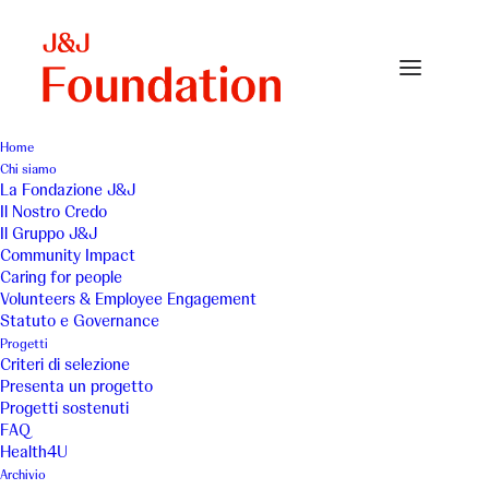
Home
Chi siamo
La Fondazione J&J
Il Nostro Credo
ABC Burlo
Il Gruppo J&J
Community Impact
Caring for people
Volunteers & Employee Engagement
Statuto e Governance
Progetti
Criteri di selezione
Presenta un progetto
Accoglienza e Supporto
Progetti sostenuti
FAQ
Health4U
Luogo
Anno
Archivio