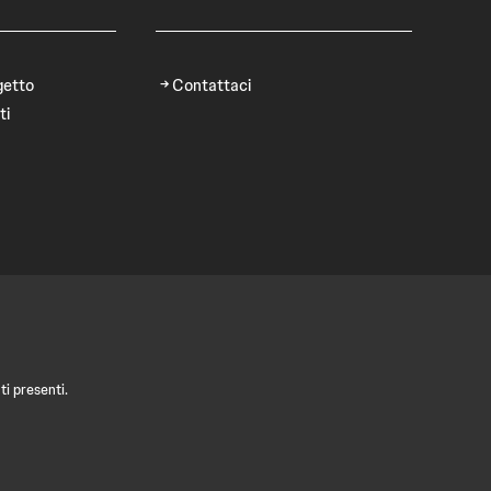
getto
Contattaci
ti
i presenti.