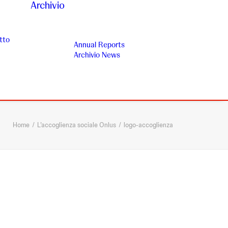
Archivio
tto
Annual Reports
Archivio News
Home
L’accoglienza sociale Onlus
logo-accoglienza