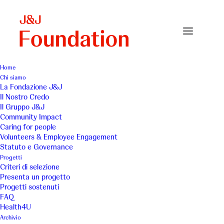
Home
Chi siamo
aimar
La Fondazione J&J
Il Nostro Credo
Home
AIMAR
aimar
Il Gruppo J&J
Community Impact
Caring for people
Volunteers & Employee Engagement
Statuto e Governance
Progetti
Criteri di selezione
Presenta un progetto
Progetti sostenuti
FAQ
Health4U
Archivio