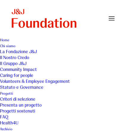
Home
Chi siamo
Happy family moments – Mother and child have
La Fondazione J&J
fun
Il Nostro Credo
Il Gruppo J&J
Home
Amici di Stefano Costantino
Community Impact
Happy family moments – Mother and child have fun
Caring for people
Volunteers & Employee Engagement
Statuto e Governance
Progetti
Criteri di selezione
Presenta un progetto
Progetti sostenuti
FAQ
Health4U
Archivio