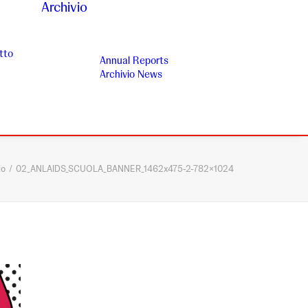
Archivio
tto
Annual Reports
Archivio News
io
02_ANLAIDS_SCUOLA_BANNER_1462x475-2-782×1024