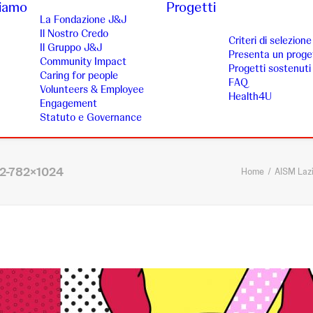
siamo
Progetti
La Fondazione J&J
Il Nostro Credo
Criteri di selezione
Il Gruppo J&J
Presenta un proge
Community Impact
Progetti sostenuti
Caring for people
FAQ
Volunteers & Employee
Health4U
Engagement
Statuto e Governance
2-782×1024
Home
AISM Laz