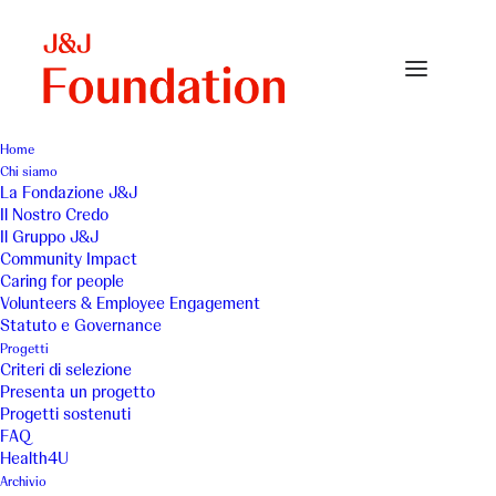
Home
Chi siamo
La Fondazione J&J
Il Nostro Credo
ANLAIDS - Progetto
Il Gruppo J&J
Community Impact
Scuole
Caring for people
Volunteers & Employee Engagement
Statuto e Governance
Progetti
Criteri di selezione
Presenta un progetto
Progetti sostenuti
FAQ
Informazione e prevenzione
Health4U
Archivio
sull’infezione da HIV/AIDS/IST in