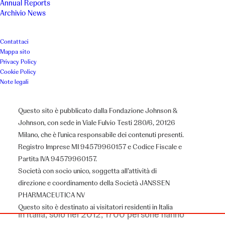
Annual Reports
Archivio News
ambito scolastico
Contattaci
Luogo
Anno
Mappa sito
Privacy Policy
Cookie Policy
Roma
2014
Note legali
Associazione
Questo sito è pubblicato dalla Fondazione Johnson &
Johnson, con sede in Viale Fulvio Testi 280/6, 20126
ANLAIDS
Milano, che è l’unica responsabile dei contenuti presenti.
Registro Imprese MI 94579960157 e Codice Fiscale e
Partita IVA 94579960157.
Società con socio unico, soggetta all’attività di
Il progetto
direzione e coordinamento della Società JANSSEN
PHARMACEUTICA NV
Questo sito è destinato ai visitatori residenti in Italia
In Italia, solo nel 2012, 1700 persone hanno