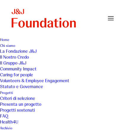
Home
Chi siamo
La Fondazione J&J
Il Nostro Credo
ANPO (Associazione
Il Gruppo J&J
Community Impact
Nazionale Pedagoghi
Caring for people
Volunteers & Employee Engagement
Ospedalieri)
Statuto e Governance
Progetti
Criteri di selezione
Presenta un progetto
Progetti sostenuti
FAQ
Health4U
Archivio