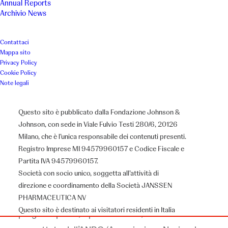
Vado, mi curo e… torno
Annual Reports
Archivio News
Luogo
Anno
Contattaci
Mappa sito
Roma
2006
Privacy Policy
Cookie Policy
Note legali
Associazione
ANPO (Associazione Nazionale Pedagoghi Ospedalieri)
Questo sito è pubblicato dalla Fondazione Johnson &
Johnson, con sede in Viale Fulvio Testi 280/6, 20126
Milano, che è l’unica responsabile dei contenuti presenti.
Registro Imprese MI 94579960157 e Codice Fiscale e
Il Progetto
Partita IVA 94579960157.
Società con socio unico, soggetta all’attività di
direzione e coordinamento della Società JANSSEN
‘Vado, mi curo e… torno” E’ il titolo di un
PHARMACEUTICA NV
Questo sito è destinato ai visitatori residenti in Italia
progetto pilota, il primo in Italia, ideato e