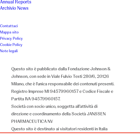
Annual Reports
Archivio News
difficili sviluppino disagio
psichico.
Contattaci
Mappa sito
Privacy Policy
Luogo
Anno
Cookie Policy
Note legali
Milano
2014
Questo sito è pubblicato dalla Fondazione Johnson &
Johnson, con sede in Viale Fulvio Testi 280/6, 20126
Associazione
Milano, che è l’unica responsabile dei contenuti presenti.
Registro Imprese MI 94579960157 e Codice Fiscale e
Bianco Airone
Partita IVA 94579960157.
Società con socio unico, soggetta all’attività di
direzione e coordinamento della Società JANSSEN
PHARMACEUTICA NV
Il Progetto
Questo sito è destinato ai visitatori residenti in Italia