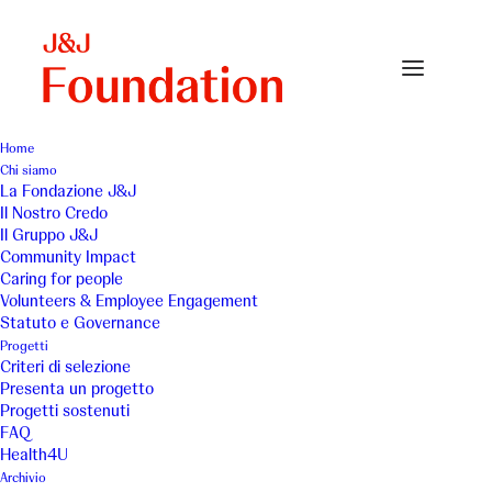
Home
Chi siamo
La Fondazione J&J
Il Nostro Credo
Associazione Contatto -
Il Gruppo J&J
Community Impact
Semola
Caring for people
Volunteers & Employee Engagement
Statuto e Governance
Progetti
Criteri di selezione
Presenta un progetto
Progetti sostenuti
FAQ
Prevenzione del rischio che
Health4U
Archivio
minori in situazioni familiari