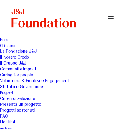
Home
Chi siamo
13_associazione-creare-primavera-1024×683
La Fondazione J&J
Il Nostro Credo
Home
Associazione Creare Primavera
Il Gruppo J&J
13_associazione-creare-primavera-1024×683
Community Impact
Caring for people
Volunteers & Employee Engagement
Statuto e Governance
Progetti
Criteri di selezione
Presenta un progetto
Progetti sostenuti
FAQ
Health4U
Archivio