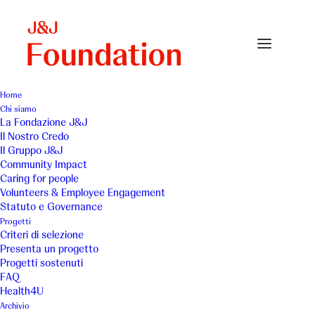
Home
Chi siamo
La Fondazione J&J
Il Nostro Credo
Associazione Locanda
Il Gruppo J&J
Community Impact
del Samaritano ODV - Il
Caring for people
Volunteers & Employee Engagement
Locandiere: Casa per
Statuto e Governance
Progetti
Ferie nel centro di
Criteri di selezione
Presenta un progetto
Catania
Progetti sostenuti
FAQ
Health4U
Archivio