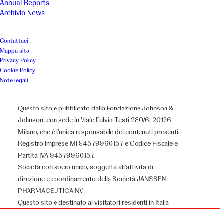
Annual Reports
Archivio News
La Casa “Il Locandiere” offre
Contattaci
Mappa sito
una possibilità di lavoro,
Privacy Policy
Cookie Policy
autonomia e integrazione.
Note legali
Questo sito è pubblicato dalla Fondazione Johnson &
Luogo
Anno
Johnson, con sede in Viale Fulvio Testi 280/6, 20126
Milano, che è l’unica responsabile dei contenuti presenti.
Catania
2024
Registro Imprese MI 94579960157 e Codice Fiscale e
Partita IVA 94579960157.
Associazione
Società con socio unico, soggetta all’attività di
direzione e coordinamento della Società JANSSEN
Associazione Locanda del Samaritano
PHARMACEUTICA NV
Questo sito è destinato ai visitatori residenti in Italia