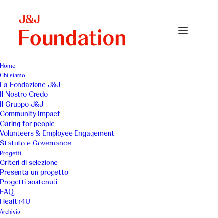
Home
Chi siamo
La Fondazione J&J
Il Nostro Credo
Associazione Tumori
Il Gruppo J&J
Community Impact
Toscana - PrelievoPlus
Caring for people
Volunteers & Employee Engagement
Statuto e Governance
Progetti
Criteri di selezione
Presenta un progetto
Progetti sostenuti
FAQ
Health4U
Luogo
Anno
Archivio