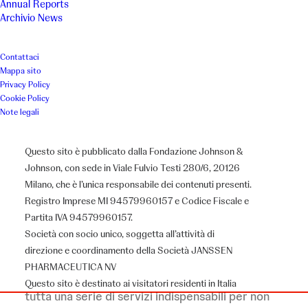
Annual Reports
Archivio News
Nazionale
2021
Contattaci
Associazione
Mappa sito
Privacy Policy
Associazione Tumori Toscana
Cookie Policy
Note legali
Questo sito è pubblicato dalla Fondazione Johnson &
Il Progetto
Johnson, con sede in Viale Fulvio Testi 280/6, 20126
Milano, che è l’unica responsabile dei contenuti presenti.
Registro Imprese MI 94579960157 e Codice Fiscale e
L’emergenza Coronavirus ha aggravato la
Partita IVA 94579960157.
condizione di fragilità e di isolamento dei malati
Società con socio unico, soggetta all’attività di
direzione e coordinamento della Società JANSSEN
di tumore, rendendo più che mai necessario il
PHARMACEUTICA NV
ricorso alle cure domiciliari, comprensive di
Questo sito è destinato ai visitatori residenti in Italia
tutta una serie di servizi indispensabili per non