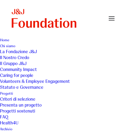
Home
Chi siamo
bianco-airone-1
La Fondazione J&J
Il Nostro Credo
Home
Bianco Airone – 2009
bianco-airone-1
Il Gruppo J&J
Community Impact
Caring for people
Volunteers & Employee Engagement
Statuto e Governance
Progetti
Criteri di selezione
Presenta un progetto
Progetti sostenuti
FAQ
Health4U
Archivio