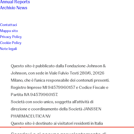
Annual Reports
Archivio News
Luogo
Anno
Contattaci
Mappa sito
Faenza
2017
Privacy Policy
Cookie Policy
Note legali
Associazione
Botteghe e Mestieri Cooperativa Sociale
Questo sito è pubblicato dalla Fondazione Johnson &
Johnson, con sede in Viale Fulvio Testi 280/6, 20126
Milano, che è l’unica responsabile dei contenuti presenti.
Registro Imprese MI 94579960157 e Codice Fiscale e
Il Progetto
Partita IVA 94579960157.
Società con socio unico, soggetta all’attività di
direzione e coordinamento della Società JANSSEN
Botteghe e Mestieri, a Faenza (RA), è una
PHARMACEUTICA NV
Questo sito è destinato ai visitatori residenti in Italia
cooperativa nata in seno alla Fondazione Novella