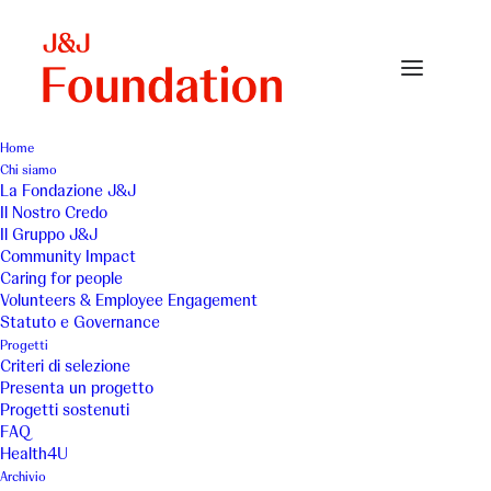
Home
Chi siamo
La Fondazione J&J
Il Nostro Credo
Botteghe e Mestieri -
Il Gruppo J&J
Community Impact
Vegan Lab
Caring for people
Volunteers & Employee Engagement
Statuto e Governance
Progetti
Criteri di selezione
Presenta un progetto
Progetti sostenuti
FAQ
Inserimento socio-lavorativo di
Health4U
Archivio
persone con disabilità.