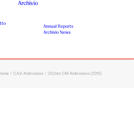
Archivio
tto
Annual Reports
Archivio News
Home
C.A.V. Ambrosiano
20_foto CAV Ambrosiano (2015)