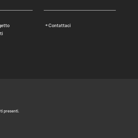
getto
Contattaci
ti
i presenti.