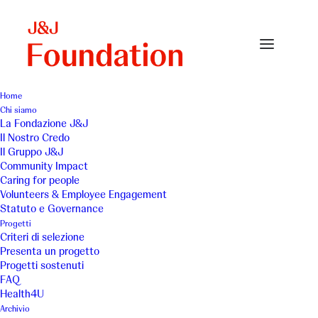
Home
Chi siamo
La Fondazione J&J
Il Nostro Credo
CAF ONLUS - Rinnovo
Il Gruppo J&J
Community Impact
spazi lavanderie delle 3
Caring for people
Volunteers & Employee Engagement
Comunità 3-12 anni
Statuto e Governance
Progetti
Criteri di selezione
Presenta un progetto
Progetti sostenuti
FAQ
Health4U
Archivio