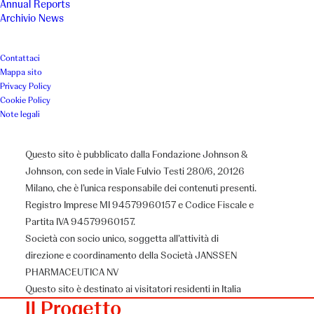
I professionisti di CAF Onlus si
Annual Reports
Archivio News
prendono cura dei bisogni
primari ed emotivi dei bambini
Contattaci
Mappa sito
accolti nelle Comunità.
Privacy Policy
Cookie Policy
Note legali
Luogo
Anno
Questo sito è pubblicato dalla Fondazione Johnson &
Lombardia
2023
Johnson, con sede in Viale Fulvio Testi 280/6, 20126
Milano, che è l’unica responsabile dei contenuti presenti.
Associazione
Registro Imprese MI 94579960157 e Codice Fiscale e
Partita IVA 94579960157.
Caf Onlus
Società con socio unico, soggetta all’attività di
direzione e coordinamento della Società JANSSEN
PHARMACEUTICA NV
Questo sito è destinato ai visitatori residenti in Italia
Il Progetto