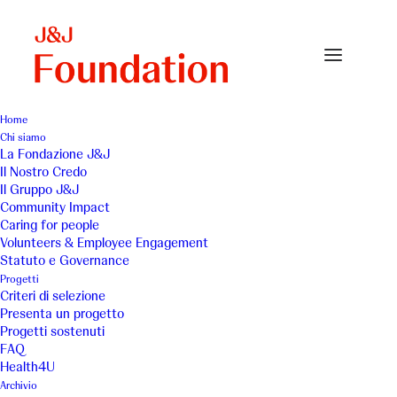
Home
Chi siamo
20)CARPEDIEM orto didattico 1
La Fondazione J&J
Il Nostro Credo
Home
Carpe Diem Insieme per l’Autismo Onlus
Il Gruppo J&J
20)CARPEDIEM orto didattico 1
Community Impact
Caring for people
Volunteers & Employee Engagement
Statuto e Governance
Progetti
Criteri di selezione
Presenta un progetto
Progetti sostenuti
FAQ
Health4U
Archivio