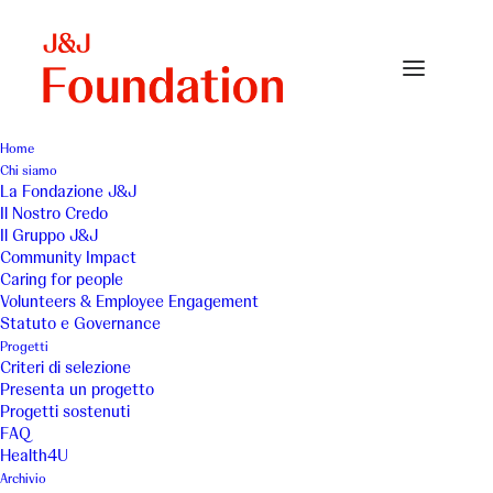
Home
Chi siamo
Foto-CasAmica-2023
La Fondazione J&J
Il Nostro Credo
Home
AMICA Onlus - 2023
Foto-CasAmica-2023
Il Gruppo J&J
Community Impact
Caring for people
Volunteers & Employee Engagement
Statuto e Governance
Progetti
Criteri di selezione
Presenta un progetto
Progetti sostenuti
FAQ
Health4U
Archivio