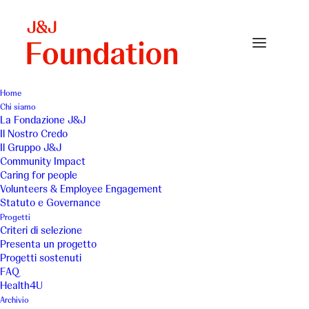
Home
Chi siamo
La Fondazione J&J
Il Nostro Credo
Casa Famiglia Betania di
Il Gruppo J&J
Community Impact
Maria - Adeguamento
Caring for people
Volunteers & Employee Engagement
impianto per
Statuto e Governance
Progetti
produzione acqua calda
Criteri di selezione
Presenta un progetto
e raffrescamento
Progetti sostenuti
FAQ
ambienti
Health4U
Archivio