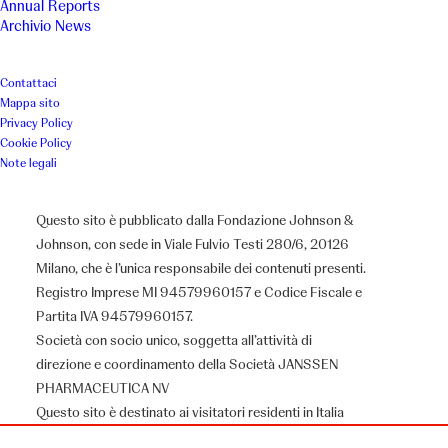
Annual Reports
Archivio News
Contattaci
Mappa sito
Casa di accoglienza per minori
Privacy Policy
Cookie Policy
in difficoltà o senza famiglia
Note legali
Questo sito è pubblicato dalla Fondazione Johnson &
Luogo
Anno
Johnson, con sede in Viale Fulvio Testi 280/6, 20126
Milano, che è l’unica responsabile dei contenuti presenti.
Verolavecchia
2016
Registro Imprese MI 94579960157 e Codice Fiscale e
Partita IVA 94579960157.
Piccoli Punti
Società con socio unico, soggetta all’attività di
direzione e coordinamento della Società JANSSEN
Casa Famiglia Betania di Maria
PHARMACEUTICA NV
Questo sito è destinato ai visitatori residenti in Italia