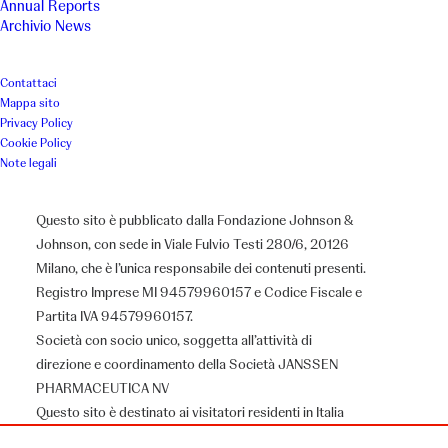
Annual Reports
Archivio News
gioco e una piccola aula studio
per i bambini accolti.
Contattaci
Mappa sito
Privacy Policy
Luogo
Anno
Cookie Policy
Note legali
Torino
2023
Questo sito è pubblicato dalla Fondazione Johnson &
Johnson, con sede in Viale Fulvio Testi 280/6, 20126
Associazione
Milano, che è l’unica responsabile dei contenuti presenti.
Registro Imprese MI 94579960157 e Codice Fiscale e
Casa Giglio
Partita IVA 94579960157.
Società con socio unico, soggetta all’attività di
direzione e coordinamento della Società JANSSEN
PHARMACEUTICA NV
Il Progetto
Questo sito è destinato ai visitatori residenti in Italia