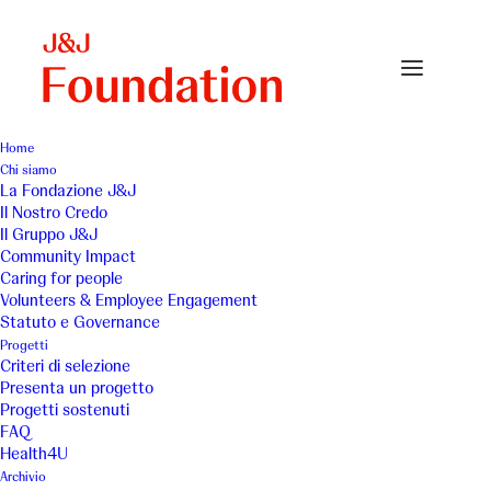
Home
Chi siamo
La Fondazione J&J
Il Nostro Credo
Casa Giglio - Spazio
Il Gruppo J&J
Community Impact
Girotondo
Caring for people
Volunteers & Employee Engagement
Statuto e Governance
Progetti
Criteri di selezione
Presenta un progetto
Progetti sostenuti
FAQ
Giglio ODV ha allestito uno
Health4U
Archivio
spazioso ambiente dedicato al