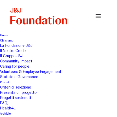
Home
Chi siamo
1) diaconia3
La Fondazione J&J
Il Nostro Credo
Home
Cooperativa Diaconia
1) diaconia3
Il Gruppo J&J
Community Impact
Caring for people
Volunteers & Employee Engagement
Statuto e Governance
Progetti
Criteri di selezione
Presenta un progetto
Progetti sostenuti
FAQ
Health4U
Archivio