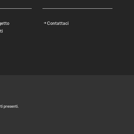
getto
Contattaci
ti
i presenti.