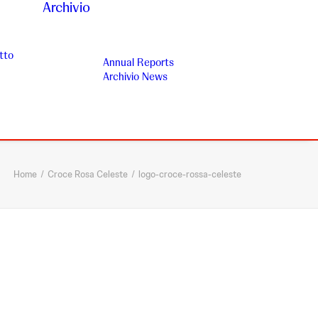
Archivio
tto
Annual Reports
Archivio News
Home
Croce Rosa Celeste
logo-croce-rossa-celeste