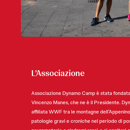
L'Associazione
Associazione Dynamo Camp è stata fondata 
Vincenzo Manes, che ne è il Presidente. Dyna
affiliata WWF tra le montagne dell’Appenino P
patologie gravi e croniche nel periodo di pos