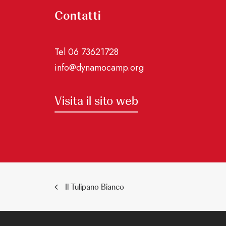
Contatti
Tel 06 73621728
info@dynamocamp.org
Visita il sito web
Il Tulipano Bianco