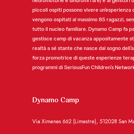
neuromotorie e sindromi rare) e ai genitori o
piccoli ospiti possono vivere un’esperienza 
vengono ospitati al massimo 85 ragazzi, senz
tutto il nucleo familiare. Dynamo Camp fa p
gestisce camp di vacanza appositamente stru
realtà a sé stante che nasce dal sogno dell’
forza promotrice di queste esperienze terap
programmi di SeriousFun Children’s Network
Dynamo Camp
Via Ximenes 662 (Limestre), 512028 San Ma