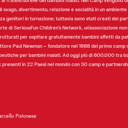
 ai fratelli/sorelle dei bambini malati. Nel Camp vengono or
di svago, divertimento, relazione e socialità in un ambient
a genitori in turnazione; tuttavia sono stati creati dei pa
arte di SeriousFun Children’s Network, un’associazione non
tturati per ospitare gratuitamente bambini affetti da pa
attore Paul Newman – fondatore nel 1988 del primo camp neg
eutiche per bambini malati. Ad oggi più di 600.000 tra bam
 presenti in 22 Paesi nel mondo con 30 camp e partnershi
rcello Pistonese