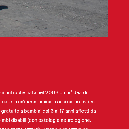
ilantrophy nata nel 2003 da un’idea di
tuato in un’incontaminata oasi naturalistica
ratuite a bambini dai 6 ai 17 anni affetti da
bimbi disabili (con patologie neurologiche,