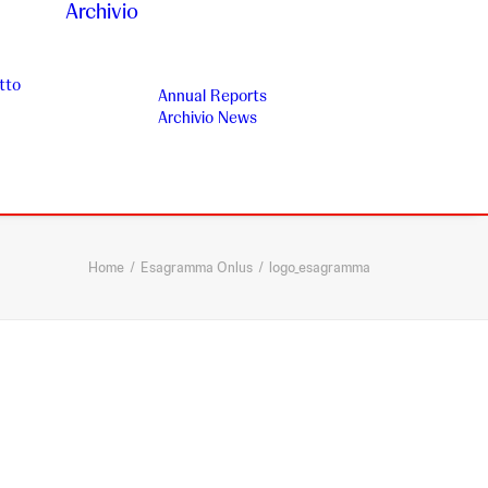
Archivio
tto
Annual Reports
Archivio News
Home
Esagramma Onlus
logo_esagramma