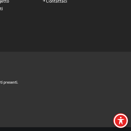
getto
Contattaci
ti
i presenti.