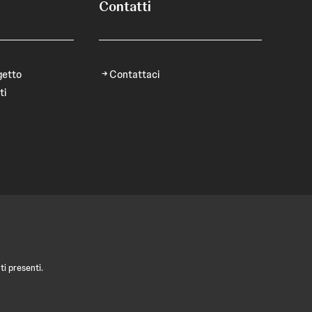
Contatti
getto
Contattaci
ti
i presenti.