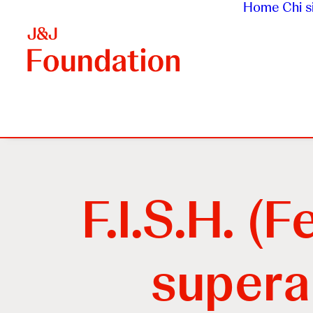
Home
Chi 
F.I.S.H. (F
supera