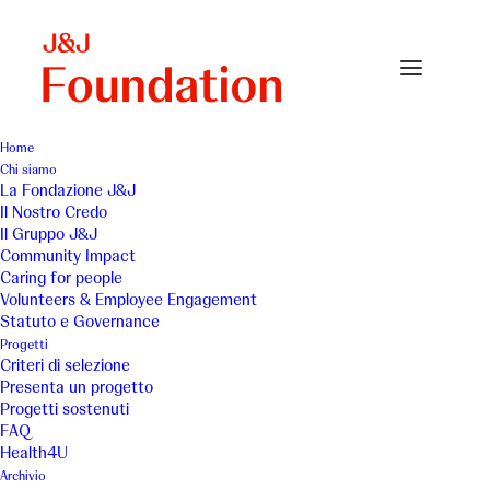
Home
Chi siamo
fdg_small
La Fondazione J&J
Il Nostro Credo
Home
FDG (Federazione Nazionale Diabete Giovanile onlus)
Il Gruppo J&J
fdg_small
Community Impact
Caring for people
Volunteers & Employee Engagement
Statuto e Governance
Progetti
Criteri di selezione
Presenta un progetto
Progetti sostenuti
FAQ
Health4U
Archivio