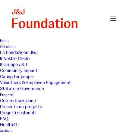
Home
Chi siamo
La Fondazione J&J
Il Nostro Credo
Fondazione Donna
Il Gruppo J&J
Community Impact
Milano - Camper
Caring for people
Volunteers & Employee Engagement
dell’Ascolto “In mezzo
Statuto e Governance
Progetti
alle donne”
Criteri di selezione
Presenta un progetto
Progetti sostenuti
FAQ
Health4U
Archivio