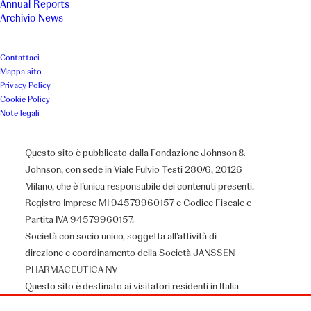
Annual Reports
Archivio News
Proteggere e valorizzare il ruolo
familiare e sociale della donna
Contattaci
Mappa sito
Privacy Policy
Cookie Policy
Luogo
Anno
Note legali
Milano
2013
Questo sito è pubblicato dalla Fondazione Johnson &
Johnson, con sede in Viale Fulvio Testi 280/6, 20126
Associazione
Milano, che è l’unica responsabile dei contenuti presenti.
Registro Imprese MI 94579960157 e Codice Fiscale e
Fondazione Donna Milano
Partita IVA 94579960157.
Società con socio unico, soggetta all’attività di
direzione e coordinamento della Società JANSSEN
PHARMACEUTICA NV
Il Progetto
Questo sito è destinato ai visitatori residenti in Italia