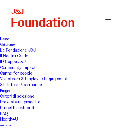
Home
Chi siamo
Prog 16_Villaggio del fanciullo
La Fondazione J&J
Il Nostro Credo
Home
Fondazione Nuovo Villaggio del Fanciullo
Il Gruppo J&J
Prog 16_Villaggio del fanciullo
Community Impact
Caring for people
Volunteers & Employee Engagement
Statuto e Governance
Progetti
Criteri di selezione
Presenta un progetto
Progetti sostenuti
FAQ
Health4U
Archivio