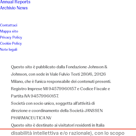
Annual Reports
Luogo
Anno
Archivio News
Varese
2010
Contattaci
Mappa sito
Privacy Policy
Associazione
Cookie Policy
Note legali
Fondazione Renato Piatti Onlus
Questo sito è pubblicato dalla Fondazione Johnson &
Johnson, con sede in Viale Fulvio Testi 280/6, 20126
Il Progetto
Milano, che è l’unica responsabile dei contenuti presenti.
Registro Imprese MI 94579960157 e Codice Fiscale e
Partita IVA 94579960157.
Società con socio unico, soggetta all’attività di
La Fondazione Renato Piatti Onlus è nata a
direzione e coordinamento della Società JANSSEN
Varese per volontà di alcuni soci della locale
PHARMACEUTICA NV
Anffas
(Associazione Famiglie di persone con
Questo sito è destinato ai visitatori residenti in Italia
disabilità intellettiva e/o razionale), con lo scopo