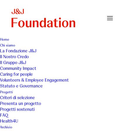
Home
Chi siamo
La Fondazione J&J
Il Nostro Credo
Fondazione Piatti
Il Gruppo J&J
Community Impact
Caring for people
Volunteers & Employee Engagement
Statuto e Governance
Progetti
Criteri di selezione
Presenta un progetto
Fogliaro 2010: una casa per
Progetti sostenuti
FAQ
crescere
Health4U
Archivio