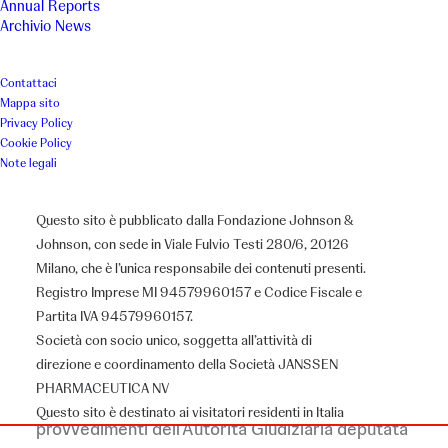
Annual Reports
Archivio News
Piemonte
2019
Contattaci
Associazione
Mappa sito
Privacy Policy
Futura Infanzia Onlus
Cookie Policy
Note legali
Questo sito è pubblicato dalla Fondazione Johnson &
Il Progetto
Johnson, con sede in Viale Fulvio Testi 280/6, 20126
Milano, che è l’unica responsabile dei contenuti presenti.
Registro Imprese MI 94579960157 e Codice Fiscale e
Futura Infanzia Onlus ha inaugurato ad
Partita IVA 94579960157.
Alessandria “Piccola Bellevue”, un
Società con socio unico, soggetta all’attività di
direzione e coordinamento della Società JANSSEN
appartamento rivolto a genitori con minori in
PHARMACEUTICA NV
difficoltà ed il cui inserimento è disposto da
Questo sito è destinato ai visitatori residenti in Italia
provvedimenti dell’Autorità Giudiziaria deputata