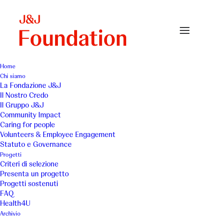
Home
Chi siamo
La Fondazione J&J
Il Nostro Credo
Futura Infanzia Onlus
Il Gruppo J&J
Community Impact
Caring for people
Volunteers & Employee Engagement
Statuto e Governance
Progetti
Criteri di selezione
Presenta un progetto
Piccola Bellevue
Progetti sostenuti
FAQ
Health4U
Luogo
Anno
Archivio