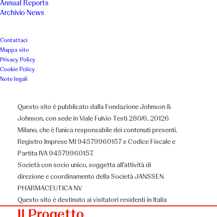
Annual Reports
Archivio News
Genitori “Costruire
integrazione” Onlus - Un battito
Contattaci
Mappa sito
di ciglia...ed è subito musica!
Privacy Policy
Cookie Policy
Note legali
Luogo
Anno
Questo sito è pubblicato dalla Fondazione Johnson &
Bergamo
2014
Johnson, con sede in Viale Fulvio Testi 280/6, 20126
Milano, che è l’unica responsabile dei contenuti presenti.
Registro Imprese MI 94579960157 e Codice Fiscale e
Associazione
Partita IVA 94579960157.
Genitori “Costruire integrazione” Onlus
Società con socio unico, soggetta all’attività di
direzione e coordinamento della Società JANSSEN
PHARMACEUTICA NV
Questo sito è destinato ai visitatori residenti in Italia
Il Progetto