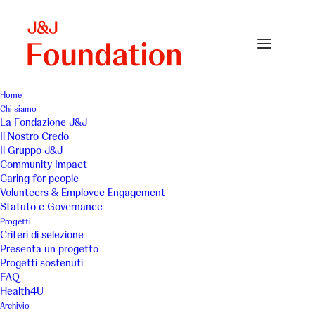
Home
Chi siamo
La Fondazione J&J
Il Nostro Credo
Genitori “Costruire
Il Gruppo J&J
Community Impact
integrazione” Onlus - Un
Caring for people
Volunteers & Employee Engagement
battito di ciglia... ed è
Statuto e Governance
Progetti
subito musica!
Criteri di selezione
Presenta un progetto
Progetti sostenuti
FAQ
Health4U
Archivio