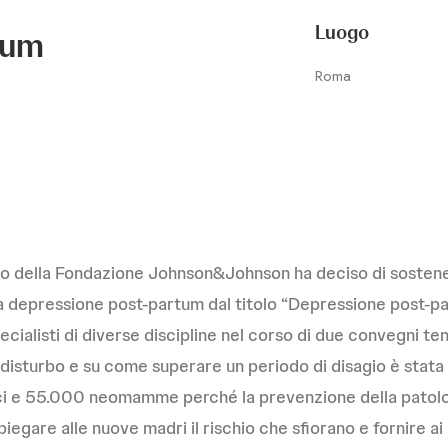
Luogo
tum
Roma
to della Fondazione Johnson&Johnson ha deciso di sostenere
a depressione post-partum dal titolo “Depressione post-p
cialisti di diverse discipline nel corso di due convegni tenu
disturbo e su come superare un periodo di disagio è stata 
ici e 55.000 neomamme perché la prevenzione della patolo
piegare alle nuove madri il rischio che sfiorano e fornire a