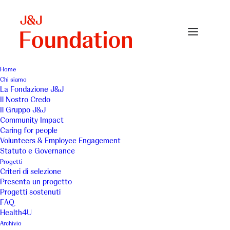
Home
Chi siamo
Insieme per sorridere
La Fondazione J&J
Il Nostro Credo
Home
Associazione Insieme per Sorridere - 2018
Il Gruppo J&J
Insieme per sorridere
Community Impact
Caring for people
Volunteers & Employee Engagement
Statuto e Governance
Progetti
Criteri di selezione
Presenta un progetto
Progetti sostenuti
FAQ
Health4U
Archivio