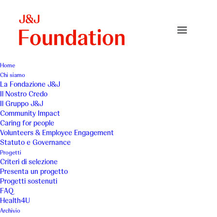
Home
Chi siamo
irpue
La Fondazione J&J
Il Nostro Credo
Home
Il Gruppo J&J
Istituto per il raggiungimento del potenziale umano Europa
Community Impact
(o.n.l.u.s.)
Caring for people
irpue
Volunteers & Employee Engagement
Statuto e Governance
Progetti
Criteri di selezione
Presenta un progetto
Progetti sostenuti
FAQ
Health4U
Archivio