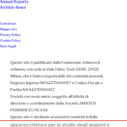
Annual Reports
Luogo
Anno
Archivio News
Milano
2001
Contattaci
Mappa sito
Privacy Policy
Associazione
Cookie Policy
Note legali
Istituto Scienze Dermatologiche
Questo sito è pubblicato dalla Fondazione Johnson &
Johnson, con sede in Viale Fulvio Testi 280/6, 20126
Milano, che è l’unica responsabile dei contenuti presenti.
Il Progetto
Registro Imprese MI 94579960157 e Codice Fiscale e
Partita IVA 94579960157.
Società con socio unico, soggetta all’attività di
La Fondazione Johnson & Johnson ha sostenuto
direzione e coordinamento della Società JANSSEN
l’Istituto di Scienze Dermatologiche
PHARMACEUTICA NV
dell’Università di Milano finanziando l’acquisto di
Questo sito è destinato ai visitatori residenti in Italia
apparecchiature per lo studio degli angiomi e