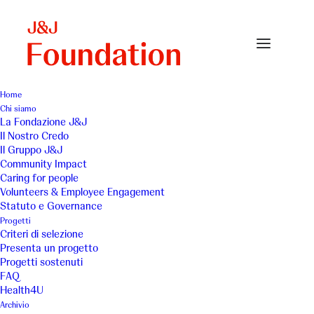
Home
Chi siamo
La Fondazione J&J
Il Nostro Credo
Istituto Scienze
Il Gruppo J&J
Community Impact
Dermatologiche
Caring for people
Volunteers & Employee Engagement
Statuto e Governance
Progetti
Criteri di selezione
Presenta un progetto
Progetti sostenuti
FAQ
Ricerca sulla dermatosi
Health4U
Archivio